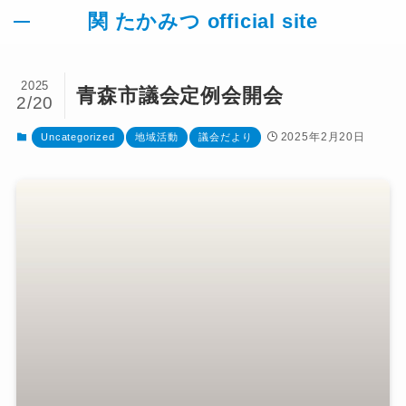
関 たかみつ official site
2025
青森市議会定例会開会
2/20
TOP
2025年2月20日
Uncategorized
地域活動
議会だより
活動報告
お知らせ
地域活動
議員活動
議会だより
政策