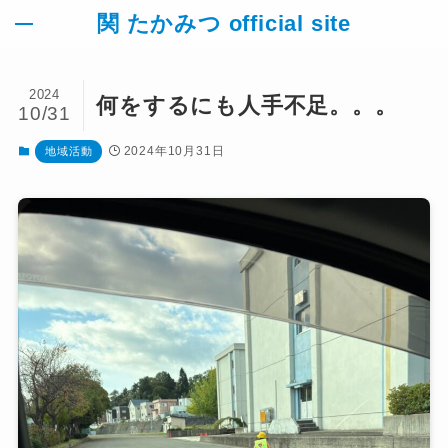
関 たかみつ official site
2024
何をするにも人手不足。。。
10/31
TOP
2024年10月31日
地域活動
活動報告
お知らせ
地域活動
議員活動
議会だより
政策