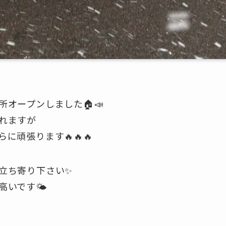
オープンしました🏠📣
れますが
に頑張ります🔥🔥🔥
立ち寄り下さい✨
いです🌤️