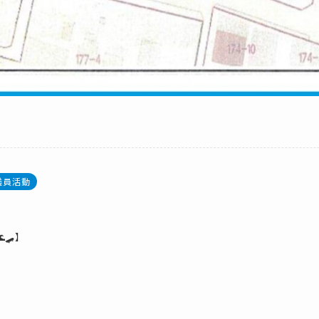
議員活動
🛹】