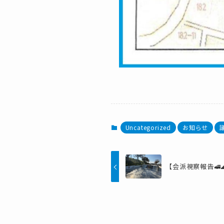
Uncategorized
お知らせ
【会派視察報告🚅