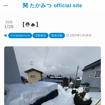
関 たかみつ official site
2025
【⛑️🔥】
1/26
TOP
2025年1月26日
Uncategorized
活動報告
議員活動
活動報告
お知らせ
地域活動
議員活動
議会だより
政策